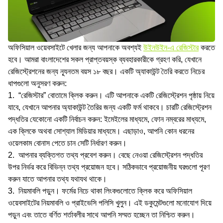
অফিসিয়াল ওয়েবসাইটে খেলার জন্য আপনাকে অবশ্যই
উইনউইন-এ রেজিস্টার
করতে
হবে। আমরা বাংলাদেশের সকল প্রাপ্তবয়স্ক ব্যবহারকারীকে গ্রহণ করি, যেখানে
রেজিস্ট্রেশনের জন্য ন্যূনতম বয়স ১৮ বছর। একটি অ্যাকাউন্ট তৈরি করতে নিচের
ধাপগুলো অনুসরণ করুন:
“রেজিস্টার” বোতামে ক্লিক করুন। এটি আপনাকে একটি রেজিস্ট্রেশন পৃষ্ঠায় নিয়ে
যাবে, যেখানে আপনার অ্যাকাউন্ট তৈরির জন্য একটি ফর্ম থাকবে। চারটি রেজিস্ট্রেশন
পদ্ধতির যেকোনো একটি নির্বাচন করুন: ইমেইলের মাধ্যমে, ফোন নম্বরের মাধ্যমে,
এক ক্লিকে অথবা সোশ্যাল মিডিয়ার মাধ্যমে। এছাড়াও, আপনি কোন ধরনের
ওয়েলকাম বোনাস পেতে চান সেটি নির্ধারণ করুন।
আপনার ব্যক্তিগত তথ্য প্রবেশ করুন। বেছে নেওয়া রেজিস্ট্রেশন পদ্ধতির
উপর নির্ভর করে বিভিন্ন তথ্য প্রয়োজন হবে। সঠিকভাবে প্রয়োজনীয় ঘরগুলো পূরণ
করুন যাতে আপনার তথ্য যথাযথ থাকে।
নিয়মাবলি পড়ুন। ফর্মের নিচে থাকা লিংকগুলোতে ক্লিক করে অফিসিয়াল
ওয়েবসাইটের নিয়মাবলি ও প্রাইভেসি পলিসি খুলুন। এই ডকুমেন্টগুলো মনোযোগ দিয়ে
পড়ুন এবং তাতে বর্ণিত শর্তাবলীর সাথে আপনি সম্মত হচ্ছেন তা নিশ্চিত করুন।