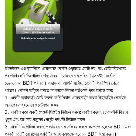
উইনউইন-এর ক্যাসিনো ওয়েলকাম বোনাস শুধুমাত্র একটি নয়, বরং রেজিস্ট্রেশনের
পর পরপর ৪টি ডিপোজিটে প্রযোজ্য। মোট বোনাস পরিমাণ ২০০%, সর্বোচ্চ
১,৬০,০০০ BDT পর্যন্ত। এছাড়াও, আপনি সর্বোচ্চ ১৫০টি ফ্রি স্পিন পেতে
পারেন। বোনাস সক্রিয় করতে আপনাকে নিচের শর্তগুলো পূরণ করতে হবে:
একটি অ্যাকাউন্ট তৈরি করুন: অফিসিয়াল ওয়েবসাইট অথবা উইনউইন মোবাইল
অ্যাপের মাধ্যমে রেজিস্ট্রেশন করুন।
লগইন করে একটি পেমেন্ট সিস্টেম নির্বাচন করুন: লগইন করুন, চেকআউট বিভাগ
খুলুন এবং আপনার পছন্দের পেমেন্ট পদ্ধতি নির্বাচন করুন।
একটি ডিপোজিট করুন: প্রথম বোনাস সক্রিয় করতে কমপক্ষে ১,৫০০ BDT এবং
পরবর্তী তিনটি বোনাসের প্রতিটির জন্য কমপক্ষে ২,০০০ BDT জমা করুন।