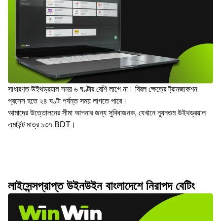
সাধারণত উইথড্রয়াল সময় ৬ ঘণ্টার বেশি লাগে না। বিরল ক্ষেত্রে ট্রানজাকশন
প্রসেস হতে ২৪ ঘণ্টা পর্যন্ত সময় লাগতে পারে।
আমাদের উত্তোলনের সীমা আপনার জন্য সুবিধাজনক, যেখানে ন্যূনতম উইথড্রয়াল
এমাউন্ট মাত্র ১৩৭ BDT।
লাইসেন্সপ্রাপ্ত উইনউইন বাংলাদেশে নিরাপদ বেটিং