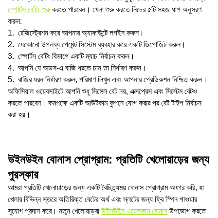
স্পোর্টস বেটিং শুরু
করতে পারবেন। খেলা শুরু করতে নিচের ৫টি সহজ ধাপ অনুসরণ
করুন:
রেজিস্ট্রেশন করে আপনার অ্যাকাউন্টে লগইন করুন।
যেকোনো উপলব্ধ পেমেন্ট সিস্টেম ব্যবহার করে একটি ডিপোজিট করুন।
স্পোর্টস বেটিং বিভাগে একটি ম্যাচ নির্বাচন করুন।
আপনি যে অডস-এ বাজি ধরতে চান তা নির্ধারণ করুন।
বাজির ধরন নির্ধারণ করুন, পরিমাণ লিখুন এবং আপনার প্রেডিকশন নিশ্চিত করুন।
অফিসিয়াল ওয়েবসাইটে আপনি শুধু সিঙ্গেল বেট নয়, এক্সপ্রেস এবং সিস্টেম বেটও
করতে পারবেন। কমপক্ষে একটি আউটকাম কুপনে যোগ করার পর বেট টাইপ নির্বাচন
করা হয়।
উইনউইন বোনাস প্রোগ্রাম: প্রতিটি খেলোয়াড়ের জন্য
পুরস্কার
আমরা প্রতিটি খেলোয়াড়ের জন্য একটি বৈচিত্র্যময় বোনাস প্রোগ্রাম অফার করি, যা
খেলার বিভিন্ন স্তরে অতিরিক্ত বেটের অর্থ এবং স্লটের জন্য ফ্রি স্পিন পাওয়ার
সুযোগ প্রদান করে। নতুন খেলোয়াড়রা
উইনউইন ওয়েলকাম বোনাস
উপভোগ করতে