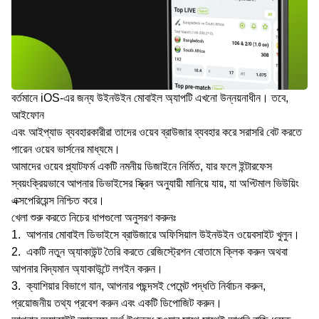
বর্তমানে iOS-এর জন্য উইনউইন মোবাইল অ্যাপটি এখনো উন্নয়নাধীন। তবে,
আইফোন
এবং আইপ্যাড ব্যবহারকারীরা তাদের ওয়েব ব্রাউজার ব্যবহার করে সরাসরি বেট করতে
পারেন ওয়েব ভার্সনের মাধ্যমে।
আমাদের ওয়েব প্ল্যাটফর্ম একটি নমনীয় ডিজাইনে নির্মিত, যার ফলে ইন্টারফেস
স্বয়ংক্রিয়ভাবে আপনার ডিভাইসের স্ক্রিন অনুযায়ী মানিয়ে যায়, যা অপ্টিমাল ভিউয়িং
এক্সপেরিয়েন্স নিশ্চিত করে।
খেলা শুরু করতে নিচের ধাপগুলো অনুসরণ করুনঃ
আপনার মোবাইল ডিভাইসে ব্রাউজারে অফিসিয়াল উইনউইন ওয়েবসাইট খুলুন।
একটি নতুন অ্যাকাউন্ট তৈরি করতে রেজিস্ট্রেশন বোতামে ক্লিক করুন অথবা
আপনার বিদ্যমান অ্যাকাউন্টে লগইন করুন।
ক্যাশিয়ার বিভাগে যান, আপনার পছন্দসই পেমেন্ট পদ্ধতি নির্বাচন করুন,
প্রয়োজনীয় তথ্য প্রবেশ করুন এবং একটি ডিপোজিট করুন।