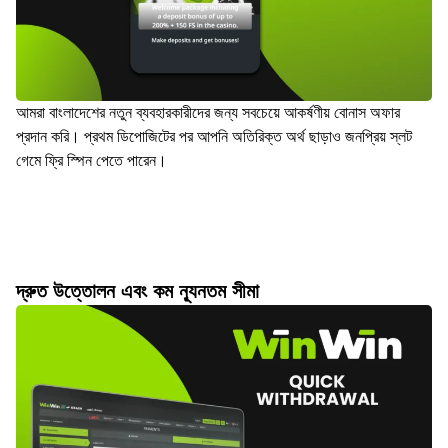
আমরা বাংলাদেশের নতুন ব্যবহারকারীদের জন্য সবচেয়ে আকর্ষণীয় বোনাস অফার
প্রদান করি। প্রথম ডিপোজিটের পর আপনি অতিরিক্ত অর্থ ছাড়াও জনপ্রিয় স্লট
গেমে ফ্রি স্পিন পেতে পারেন।
দ্রুত উত্তোলন এবং কম ন্যূনতম সীমা