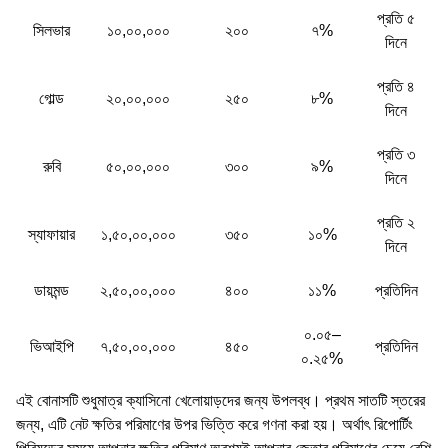
প্রতি ৫
সিলভার
১০,০০,০০০
২০০
৭%
দিনে
প্রতি ৪
গোল্ড
২০,০০,০০০
২৫০
৮%
দিনে
প্রতি ৩
রুবি
৫০,০০,০০০
৩০০
৯%
দিনে
প্রতি ২
স্যাফায়ার
১,৫০,০০,০০০
৩৫০
১০%
দিনে
ডায়মন্ড
২,৫০,০০,০০০
৪০০
১১%
প্রতিদিন
০.০৫–
ভিআইপি
৭,৫০,০০,০০০
৪৫০
প্রতিদিন
০.২৫%
এই বোনাসটি শুধুমাত্র ক্যাসিনো খেলোয়াড়দের জন্য উপলব্ধ। প্রথম সাতটি স্তরের
জন্য, এটি নেট ক্ষতির পরিমাণের উপর ভিত্তি করে গণনা করা হয়। অর্থাৎ রিপোর্টিং