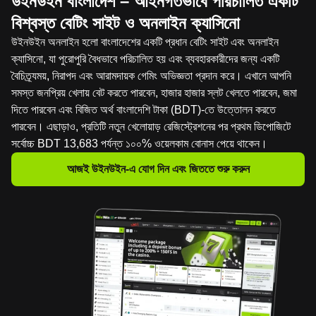
উইনউইন বাংলাদেশ – আইনগতভাবে পরিচালিত একটি
বিশ্বস্ত বেটিং সাইট ও অনলাইন ক্যাসিনো
উইনউইন অনলাইন হলো বাংলাদেশের একটি প্রধান বেটিং সাইট এবং অনলাইন
ক্যাসিনো, যা পুরোপুরি বৈধভাবে পরিচালিত হয় এবং ব্যবহারকারীদের জন্য একটি
বৈচিত্র্যময়, নিরাপদ এবং আরামদায়ক গেমিং অভিজ্ঞতা প্রদান করে। এখানে আপনি
সমস্ত জনপ্রিয় খেলায় বেট করতে পারবেন, হাজার হাজার স্লট খেলতে পারবেন, জমা
দিতে পারবেন এবং বিজিত অর্থ বাংলাদেশি টাকা (BDT)-তে উত্তোলন করতে
পারবেন। এছাড়াও, প্রতিটি নতুন খেলোয়াড় রেজিস্ট্রেশনের পর প্রথম ডিপোজিটে
সর্বোচ্চ BDT 13,683 পর্যন্ত ১০০% ওয়েলকাম বোনাস পেয়ে থাকেন।
আজই উইনউইন-এ যোগ দিন এবং জিততে শুরু করুন