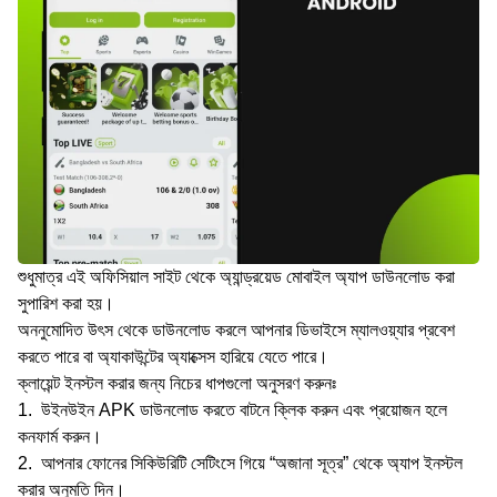
শুধুমাত্র এই অফিসিয়াল সাইট থেকে অ্যান্ড্রয়েড মোবাইল অ্যাপ ডাউনলোড করা
সুপারিশ করা হয়।
অননুমোদিত উৎস থেকে ডাউনলোড করলে আপনার ডিভাইসে ম্যালওয়্যার প্রবেশ
করতে পারে বা অ্যাকাউন্টের অ্যাক্সেস হারিয়ে যেতে পারে।
ক্লায়েন্ট ইনস্টল করার জন্য নিচের ধাপগুলো অনুসরণ করুনঃ
উইনউইন APK ডাউনলোড করতে বাটনে ক্লিক করুন এবং প্রয়োজন হলে
কনফার্ম করুন।
আপনার ফোনের সিকিউরিটি সেটিংসে গিয়ে “অজানা সূত্র” থেকে অ্যাপ ইনস্টল
করার অনুমতি দিন।