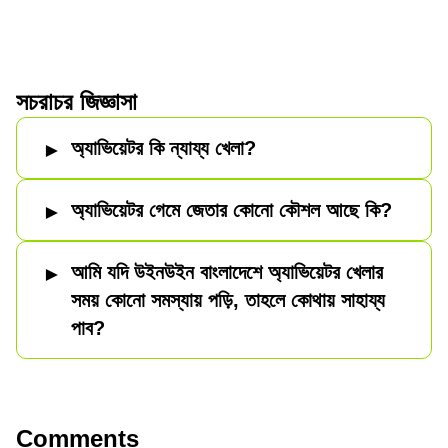
সচরাচর জিজ্ঞাসা
অ্যাভিয়েটর কি ন্যায্য খেলা?
অ্যাভিয়েটর গেমে জেতার কোনো কৌশল আছে কি?
আমি যদি উইনউইন বাংলাদেশে অ্যাভিয়েটর খেলার
সময় কোনো সমস্যায় পড়ি, তাহলে কোথায় সাহায্য
পাব?
Comments