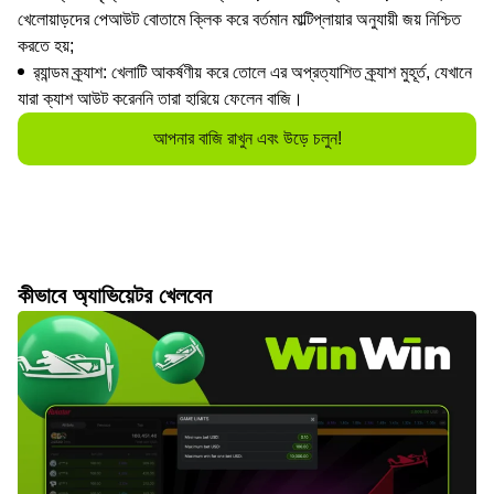
খেলোয়াড়দের পেআউট বোতামে ক্লিক করে বর্তমান মাল্টিপ্লায়ার অনুযায়ী জয় নিশ্চিত
করতে হয়;
র‍্যান্ডম ক্র্যাশ: খেলাটি আকর্ষণীয় করে তোলে এর অপ্রত্যাশিত ক্র্যাশ মুহূর্ত, যেখানে
যারা ক্যাশ আউট করেননি তারা হারিয়ে ফেলেন বাজি।
আপনার বাজি রাখুন এবং উড়ে চলুন!
কীভাবে অ্যাভিয়েটর খেলবেন