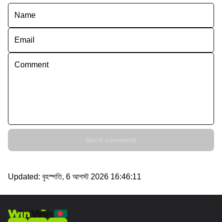
Send comment
Updated:
বৃহস্পতি, 6 আগস্ট 2026 16:46:11