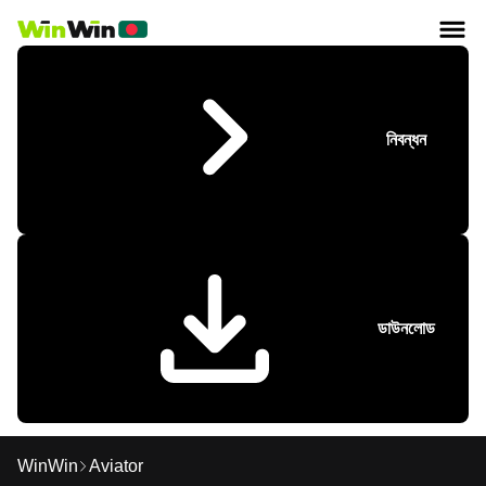
নিবন্ধন
ডাউনলোড
WinWin
Aviator