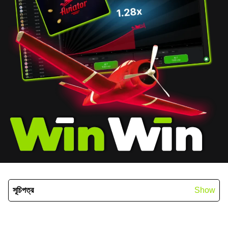
সূচিপত্র
Show