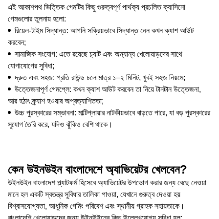
এই আকাশপথ ভিত্তিক গেমটির কিছু গুরুত্বপূর্ণ পার্থক্য প্রচলিত ক্যাসিনো
গেমগুলোর তুলনায় হলো:
রিয়েল-টাইম সিদ্ধান্ত: আপনি সক্রিয়ভাবে সিদ্ধান্ত নেন কখন ক্যাশ আউট
করবেন;
সামাজিক সংযোগ: এতে রয়েছে চ্যাট এবং অন্যান্য খেলোয়াড়দের সাথে
যোগাযোগের সুবিধা;
দ্রুত এবং সহজ: প্রতি রাউন্ড চলে মাত্র ১–২ মিনিট, খুবই সহজ নিয়মে;
উত্তেজনাপূর্ণ গেমপ্লে: কখন ক্যাশ আউট করবেন তা নিয়ে টানটান উত্তেজনা,
আর হঠাৎ ক্র্যাশ হওয়ার অপ্রত্যাশিততা;
উচ্চ পুরস্কারের সম্ভাবনা: মাল্টিপ্লায়ার নাটকীয়ভাবে বাড়তে পারে, যা বড় পুরস্কারের
সুযোগ তৈরি করে, যদিও ঝুঁকিও বেশি থাকে।
কেন উইনউইন বাংলাদেশে অ্যাভিয়েটর খেলবেন?
উইনউইন বাংলাদেশ প্ল্যাটফর্ম হিসেবে অ্যাভিয়েটর উপভোগ করার জন্য বেছে নেওয়া
মানে হল একটি স্বতন্ত্র সুবিধার তালিকা পাওয়া, যেখানে গুরুত্ব দেওয়া হয়
বিশ্বাসযোগ্যতা, আধুনিক গেমিং পরিবেশ এবং স্থানীয় গ্রাহক সহায়তাকে।
বাংলাদেশি খেলোয়াড়দের জন্য উইনউইনের কিছু উল্লেখযোগ্য সুবিধা হল: